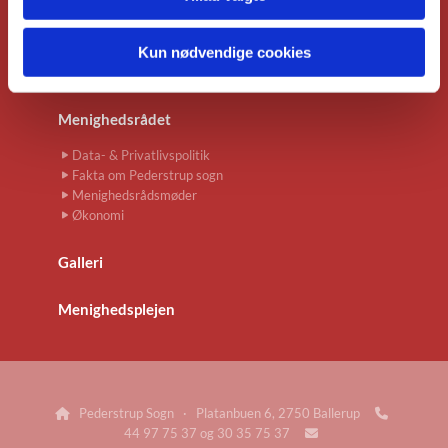
Organist
Kommunikationsmedarbejder
Kun nødvendige cookies
Leje af menighedssal i forbindelse med
bisættelse/begravelse
Menighedsrådet
Data- & Privatlivspolitik
Fakta om Pederstrup sogn
Menighedsrådsmøder
Økonomi
Galleri
Menighedsplejen
Pederstrup Sogn · Platanbuen 6, 2750 Ballerup


44 97 75 37 og 30 35 75 37
